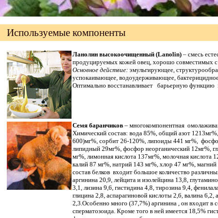
Используемые компоненты
Ланолин высокоочищенный (Lanolin)
– смесь ест
продуцируемых кожей овец, хорошо совместимых с 
Основное действие:
эмульгирующее, структурообра
успокаивающее, водоудерживающее, бактерицидно
Оптимально восстанавливает барьерную функцию 
Семя баранчиков
– многокомпонентная омолажива
Химический состав: вода 85%, общий азот 1213мг%,
600)мг%, сорбит 26-120%, липоиды 441 мг%, фосф
липидный 29мг%, фосфор неорганический 12мг%, г
мг%, лимонная кислота 137мг%, молочная кислота 1
калий 87 мг%, натрий 143 мг%, хлор 47 мг%, магний
состав белков входит большое количество различны
аргинина 20,9, лейцита и изолейцина 13,8, глутамин
3,1, лизина 9,6, гистидина 4,8, тирозина 9,4, фенилал
глицина 2,8, аспарагиновой кислоты 2,6, валина 6,2,
2,3.Особенно много (37,7%) аргинина , он входит в 
сперматозоида. Кроме того в ней имеется 18,5% гис