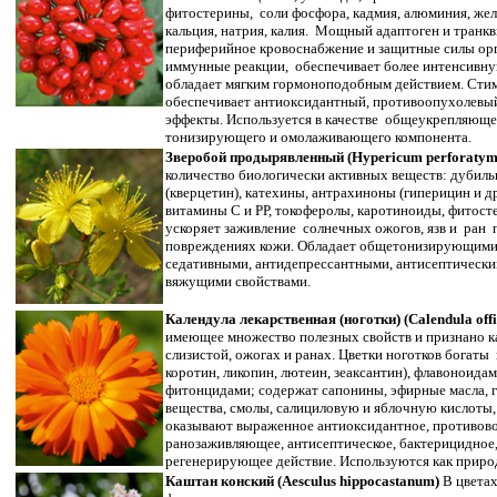
фитостерины, соли фосфора, кадмия, алюминия, желез
кальция, натрия, калия. Мощный адаптоген и транк
периферийное кровоснабжение и защитные силы орг
иммунные реакции, обеспечивает более интенсивну
обладает мягким гормоноподобным действием. Стим
обеспечивает антиоксидантный, противоопухолевы
эффекты. Используется в качестве общеукрепляюще
тонизирующего и омолаживающего компонента.
Зверобой продырявленный (Hypericum perforatym
количество биологически активных веществ: дубил
(кверцетин), катехины, антрахиноны (гиперицин и др
витамины С и РР, токоферолы, каротиноиды, фитост
ускоряет заживление солнечных ожогов, язв и ран
повреждениях кожи. Обладает общетонизирующими
седативными, антидепрессантными, антисептическ
вяжущими свойствами.
Календула лекарственная (ноготки) (Calendula offic
имеющее множество полезных свойств и признано ка
слизистой, ожогах и ранах. Цветки ноготков богаты 
коротин, ликопин, лютеин, зеаксантин), флавоноидами
фитонцидами; содержат сапонины, эфирные масла, 
вещества, смолы, салициловую и яблочную кислоты,
оказывают выраженное антиоксидантное, противово
ранозаживляющее, антисептическое, бактерицидное
регенерирующее действие. Используются как прир
Каштан конский (Aesculus hippocastanum)
В цветах