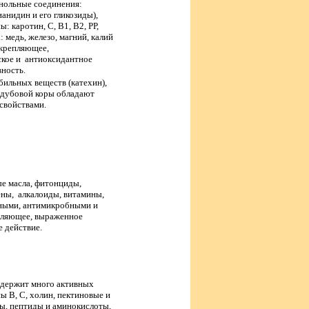
енольные соединения:
анидин и его гликозиды),
 каротин, С, В1, В2, РР,
 медь, железо, магний, калий
укрепляющее,
ское и антиоксидантное
ность.
бильных веществ (катехин),
ы дубовой коры обладают
свойствами.
 масла, фитонциды,
ены, алкалоиды, витамины,
ьными, антимикробными и
пляющее, выраженное
 действие.
одержит много активных
 В, С, холин, пектиновые и
ты, пептиды и аминокислоты,