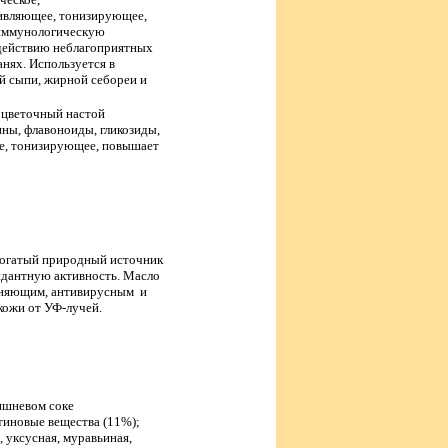
ческое,
ивляющее, тонизирующее,
иммунологическую
здействию неблагоприятных
нях. Используется в
ой сыпи, жирной себореи и
 цветочный настой
ны, флавоноиды, гликозиды,
ое, тонизирующее, повышает
богатый природный источник
идантную активность. Масло
жняющим, антивирусным и
ожи от УФ-лучей.
вишневом соке
ктиновые вещества (11%);
, уксусная, муравьиная,