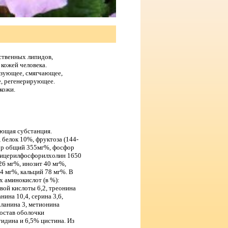
ественных липидов,
кожей человека.
зующее, смягчающее,
е, регенерирующее.
кожи.
ющая субстанция.
 белок 10%, фруктоза (144-
ор общий 355мг%, фосфор
лицерилфосфорилхолин 1650
26 мг%, инозит 40 мг%,
 4 мг%, кальций 78 мг%. В
х аминокислот (в %):
овой кислоты 6,2, треонина
анина 10,4, серина 3,6,
 аланина 3, метионина
состав оболочки
тидина и 6,5% цистина. Из