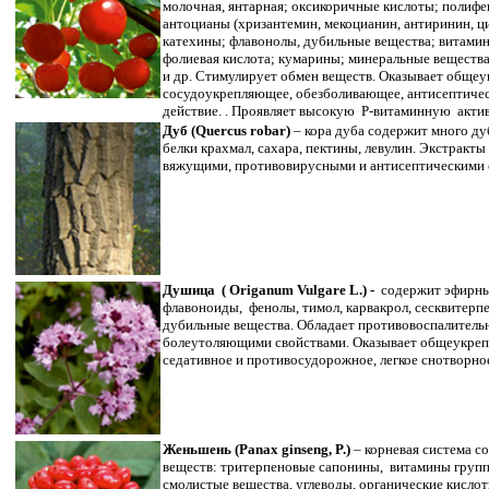
молочная, янтарная; оксикоричные кислоты; полиф
антоцианы (хризантемин, мекоцианин, антиринин, ци
катехины; флавонолы, дубильные вещества; витамины:
фолиевая кислота; кумарины; минеральные вещества:
и др. Стимулирует обмен веществ. Оказывает обще
сосудоукрепляющее, обезболивающее, антисептиче
действие. . Проявляет высокую Р-витаминную актив
Дуб (Quercus robar)
– кора дуба содержит много ду
белки крахмал, сахара, пектины, левулин. Экстракт
вяжущими, противовирусными и антисептическими 
Душица ( Origanum Vulgare L.) -
содержит эфирные
флавоноиды, фенолы, тимол, карвакрол, сесквитерп
дубильные вещества. Обладает противовоспалител
болеутоляющими свойствами. Оказывает общеукре
седативное и противосудорожное, легкое снотворное
Женьшень (Panax ginseng, P.)
– корневая система с
веществ: тритерпеновые сапонины, витамины группы
смолистые вещества, углеводы, органические кисло