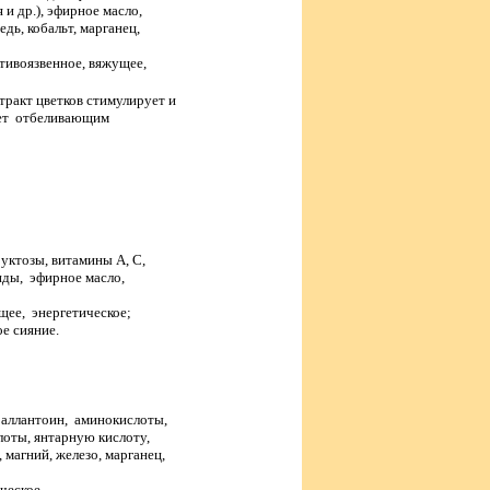
и др.), эфирное масло,
дь, кобальт, марганец,
ивоязвенное, вяжущее,
стракт цветков стимулирует и
ает отбеливающим
уктозы, витамины А, С,
иды, эфирное масло,
ее, энергетическое;
ое сияние.
 аллантоин, аминокислоты,
оты, янтарную кислоту,
 магний, железо, марганец,