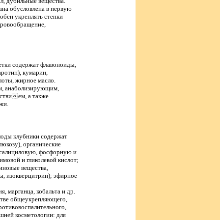
л, дубильные вещества.
ана обусловлена в первую
обен укреплять стенки
кровообращение,
ветки содержат флавоноиды,
аротин), кумарин,
лоты, жирное масло.
м, анаболизирующим,
ствием, а также
жи.
оды клубники содержат
люкозу), органические
 салициловую, фосфорную и
имовой и гликолевой кислот;
тиновые вещества,
ы, изокверцитрин); эфирное
я, марганца, кобальта и др.
естве общеукрепляющего,
ротивовоспалительного,
шней косметологии: для