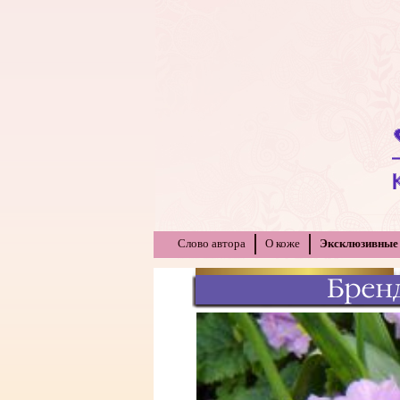
Слово автора
О коже
Эксклюзивные