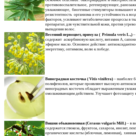
Основное действие:
бактерицидное и бактериостати
противовоспалительное, регенерирующее, ранозаж
увлажняющее, биогенные стимуляторы повышают 
резистентность организма и его устойчивость к во
факторов, усиливают метаболические процессы в тка
препаратах для чувствительной кожи, против угрев
выпадения волос.
Весенний первоцвет, примула ( Primula veris L.,)
–
содержит аскорбиновую кислоту, витамин А, сапони
эфирное масло. Основное действие: антиоксидантн
энергетику, оптимизм, волю к победе.
Виноградная косточка ( Vitis vinifera)
– наиболее 
полифенолов, которые проявляют высокую антиокс
виноградных косточек обладает выраженным увла
омолаживающим действием. Улучшает фотозащиту к
Вишня обыкновенная (Cerasus vulgaris Mill.)
– в 
содержатся:глюкоза, фруктоза, сахароза, инозит, пе
органические кислоты (яблочная, лимонная), хинная