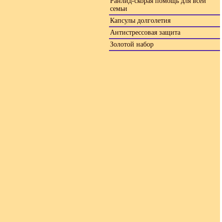
Ранлид-скорая помощь для всей
семьи
Капсулы долголетия
Антистрессовая защита
Золотой набор