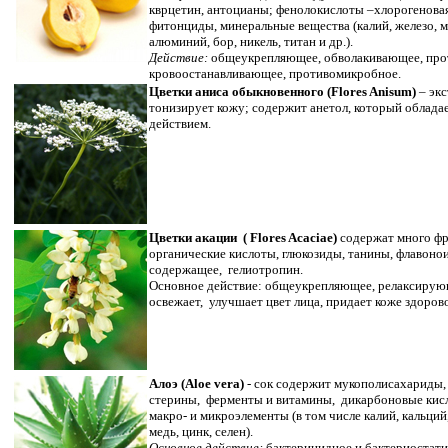
кврцетин, антоцианы; фенолокислоты –хлорогеновая 
фитонциды, минеральные вещества (калий, железо, ме
алюминий, бор, никель, титан и др.).
Действие:
общеукрепляющее, обволакивающее, прот
кровоостанавливающее, противомикробное.
Цветки аниса обыкновенного (Flores Anisum)
– эк
тонизирует кожу; содержит анетол, который облад
действием.
Цветки акации ( Flores Acaciae)
содержат много фр
органические кислоты, глюкозиды, танины, флавоно
содержащее, гелиотропин.
Основное действие: общеукрепляющее, релаксирующ
освежает, улучшает цвет лица, придает коже здоров
Алоэ (Aloe vera)
- сок содержит мукополисахариды,
стерины, ферменты и витамины, дикарбоновые кисл
макро- и микроэлементы (в том числе калий, кальций,
медь, цинк, селен).