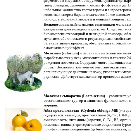
ферментов в спермиях обнаружены сукцинатдегидро
гиалуронидаза, щелочная и кислая фосфотаза и др. 
небольшое количество тестостерона и андростерона.
животных сперма барана отличается более высоким
липоидов, молочной кислоты и меньшей концентрац
Белково-липидный комплекс семенников молоды
ежедневная доза молодости для кожи. Содержит ж
биокомплекс стероидной и пептидной природы, об
мультиметаболическими и регуляторными свойствам
регенеративные процессы, обеспечивает стойкий л
омолаживающий эффект.
Молозиво (colostum)
– первичное материнское моло
вырабатывается у всех млекопитающих в течение 24
рождения потомства. Содержит многочисленные и
роста. Восполняя клеточную энергию оказывает п
регенерирующее действие на кожу, укрепляет иммун
радикалы. Действует как активатор процессов жизн
Молочная сыворотка (Lacto serum)
– увлажняет, у
восстанавливает тургор и защитные функции кожи, 
морщин.
Айва продолговатая (Cydonia oblonga Mill )
- в з
содержатся: углеводы, протопектины (4,7%), ВЖК, 
аминокислоты, витамины (каротин, С, В1, В2, орган
лимонная, винная), тритерпеновые соединения (урсо
полифенольные соединения (дубильные вещества, ф