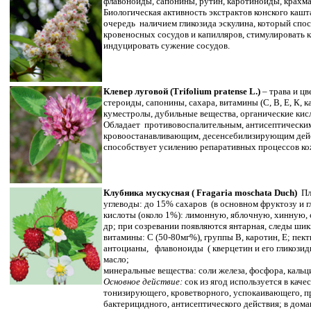
флавоноиды, сапонины, рутин, каротиноиды, крахма
Биологическая активность экстрактов конского кашт
очередь наличием гликозида эскулина, который спос
кровеносных сосудов и капилляров, стимулировать 
индуцировать сужение сосудов.
Клевер луговой (Тrifolium рratense L.)
– трава и ц
стероиды, сапонины, сахара, витамины (С, В, Е, К, к
куместролы, дубильные вещества, органические кис
Обладает противовоспалительным, антисептически
кровоостанавливающим, десенсебилизирующим дей
способствует усилению репаративных процессов ко
Клубника мускусная ( Fragaria moschata Duch)
Пл
углеводы: до 15% сахаров (в основном фруктозу и г
кислоты (около 1%): лимонную, яблочную, хинную,
др; при созревании появляются янтарная, следы шик
витамины: С (50-80мг%), группы В, каротин, Е; пек
антоцианы, флавоноиды ( кверцетин и его гликозид
масло;
минеральные вещества: соли железа, фосфора, кальци
Основное действие:
сок из ягод используется в кач
тонизирующего, кроветворного, успокаивающего, п
бактерицидного, антисептического действия; в дома