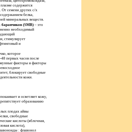
геназа, цитохромоксидаза,
В плазме содержится
 От семени других с/х
 содержанием белка,
ией минеральных веществ.
х баранчиков (SMB)
– это
изненно необходимый
ладающий
и, стимулирует
ифтинговый и
чко, которое
-48 первых часов после
ммунные факторы и факторы
ревосходное
итет, блокирует свободные
едеятельности кожи.
спокаивает и осветляет кожу,
препятствует образованию
релых плодах айвы
белки, свободные
ические кислоты (яблочная,
ловая кислота),
лавоноиды : флавонол