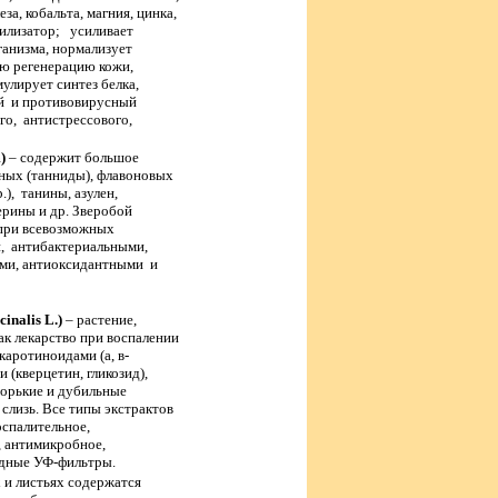
а, кобальта, магния, цинка,
вилизатор; усиливает
анизма, нормализует
ю регенерацию кожи,
улирует синтез белка,
й и противовирусный
го, антистрессового,
)
– содержит большое
ьных (танниды), флавоновых
.), танины, азулен,
ерины и др. Зверобой
 при всевозможных
, антибактериальными,
ими, антиоксидантными и
inalis L.)
– растение,
к лекарство при воспалении
каротиноидами (а, в-
 (кверцетин, гликозид),
горькие и дубильные
 слизь. Все типы экстрактов
спалительное,
, антимикробное,
одные УФ-фильтры.
 и листьях содержатся