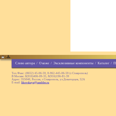
|
|
Слово автора
/
О коже
/
Эксклюзивные компоненты
/
Каталог
/
П
Тел./Факс: (8652) 45-06-59, 8-962-445-06-59 (г.Ставрополь)
В Москве: 8(910)406-09-35, 8(916)196-81-39
Адрес: 355040, Россия, г.Ставрополь, ул.Доваторцев, 52А
E-mail:
likovskaya@rambler.ru