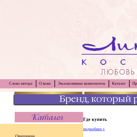
Слово автора
О коже
Эксклюзивные компоненты
Каталог
Пр
Где купить
подробнее »
Очищение